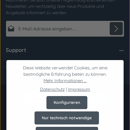
Newsletter, um rechtzeitig über neue Produkte und
Angebote informiert zu werden.
E-Mail-Adresse*
Datenschutz
Die mit einem Stern (*) markierten Felder sind
Support
Ich habe die
Datenschutzbestimmungen
zur
Pflichtfelder.
Kenntnis genommen und die
AGB
gelesen und
Shop Service
bin mit ihnen einverstanden.
*
Diese Website verwendet Cookies, um eine
bestmögliche Erfahrung bieten zu können.
Mehr Informationen ...
Datenschutz
|
Impressum
Konfigurieren
Nur technisch notwendige