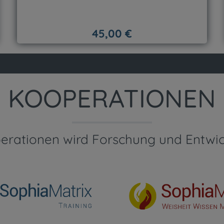
45,00 €
Regulärer Preis:
hten Wert ein oder benutze die Schaltf
Produkt Anzahl: Gib den gewünscht
KOOPERATIONEN
erationen wird Forschung und Entwick