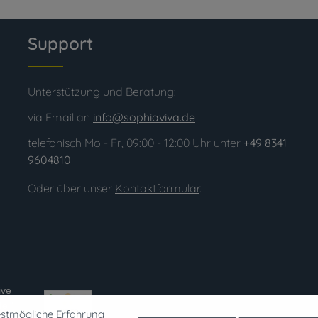
Support
Unterstützung und Beratung:
via Email an
info@sophiaviva.de
telefonisch Mo - Fr, 09:00 - 12:00 Uhr unter
+49 8341
9604810
Oder über unser
Kontaktformular
.
ive
el"
estmögliche Erfahrung