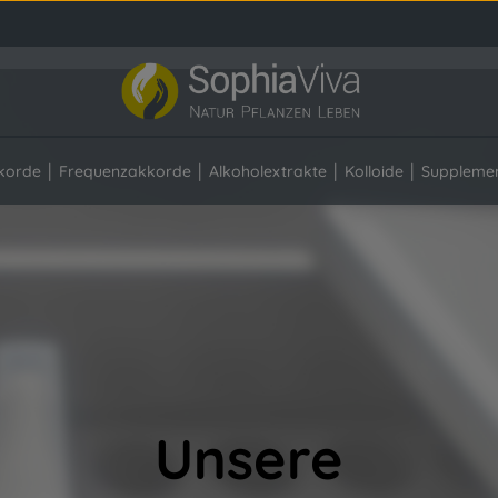
korde
Frequenzakkorde
Alkoholextrakte
Kolloide
Suppleme
Unsere