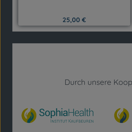
25,00 €
Regulärer Preis:
Produkt Anzahl: Gib den gewünsc
Durch unsere Koop