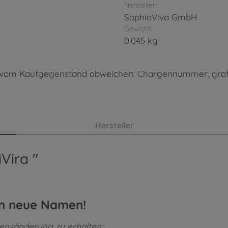
Hersteller:
SophiaViva GmbH
Gewicht:
0.045 kg
en vom Kaufgegenstand abweichen: Chargennummer, gra
Hersteller
Vira "
en neue Namen!
mensänderung zu erhalten: