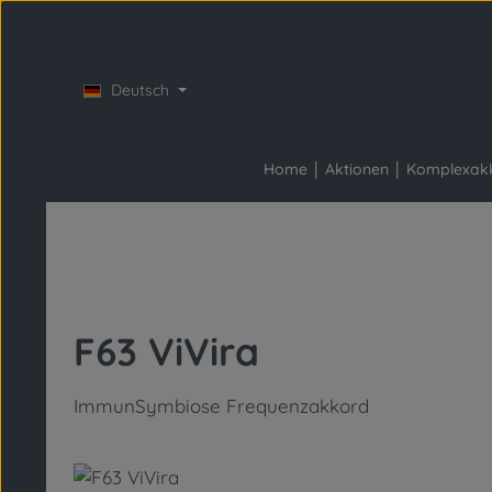
Zum Hauptinhalt springen
Zur Hauptnavigation springen
Deutsch
Home
Aktionen
Komplexak
F63 ViVira
ImmunSymbiose Frequenzakkord
Bildergalerie überspringen