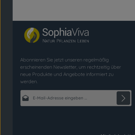
Abonnieren Sie jetzt unseren regelmäßig
erscheinenden Newsletter, um rechtzeitig über
neue Produkte und Angebote informiert zu
werden.
E-Mail-Adresse*
Datenschutz
Die mit einem Stern (*) markierten Felder sind
Ich habe die
Datenschutzbestimmungen
zur
Pflichtfelder.
Kenntnis genommen und die
AGB
gelesen