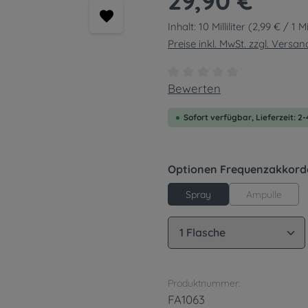
29,90 €
Inhalt:
10 Milliliter
(2,99 € / 1 Mil
Preise inkl. MwSt. zzgl. Versa
Durchschnittliche Bewert
Bewerten
Sofort verfügbar, Lieferzeit: 2
Optionen Frequenzakkord
Ampulle
Spray
Produkt Anzahl: G
Produktnummer:
FA1063