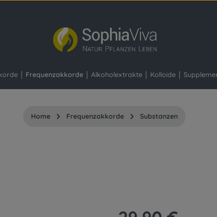
korde
Frequenzakkorde
Alkoholextrakte
Kolloide
Suppleme
Home
Frequenzakkorde
Substanzen
Regulärer Preis: