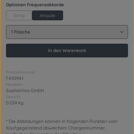
auswählen
Optionen Frequenzakkorde
Spray
Ampulle
Produkt Anzahl: Gib den gewünschten Wert ein oder
In den Warenkorb
Produktnummer:
FA1094.1
Hersteller:
SophiaViva GmbH
Gewicht:
0.024 kg
* Die Abbildungen können in folgenden Punkten vom
Kaufgegenstand abweichen: Chargennummer,