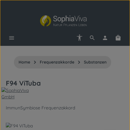
Zum Hauptinhalt springen
Werkzeugleiste anzeigen
Waren
Home
Frequenzakkorde
Substanzen
F94 ViTuba
ImmunSymbiose Frequenzakkord
Bildergalerie überspringen