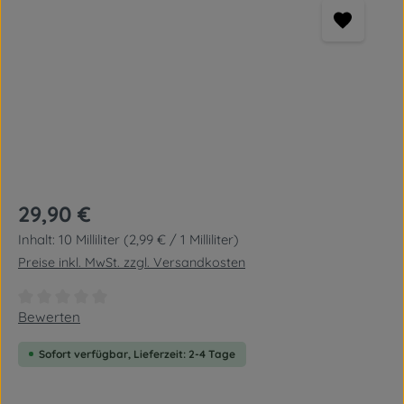
Regulärer Preis:
29,90 €
Inhalt:
10 Milliliter
(2,99 € / 1 Milliliter)
Preise inkl. MwSt. zzgl. Versandkosten
Durchschnittliche Bewertung von 0 von 5 Sternen
Bewerten
Sofort verfügbar, Lieferzeit: 2-4 Tage