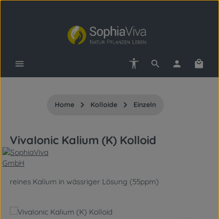
Zum Hauptinhalt springen
Werkzeugleiste anzeigen
Waren
Home
Kolloide
Einzeln
VivaIonic Kalium (K) Kolloid
reines Kalium in wässriger Lösung (55ppm)
Bildergalerie überspringen