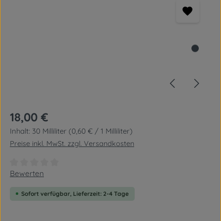
Regulärer Preis:
18,00 €
Inhalt:
30 Milliliter
(0,60 € / 1 Milliliter)
Preise inkl. MwSt. zzgl. Versandkosten
Durchschnittliche Bewertung von 0 von 5 Sternen
Bewerten
Sofort verfügbar, Lieferzeit: 2-4 Tage