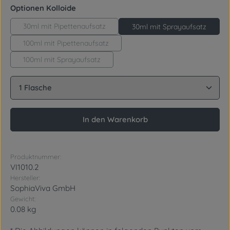
auswählen
Optionen Kolloide
30ml mit Pipettenaufsatz
30ml mit Sprayaufsatz
100ml mit Pipettenaufsatz
100ml mit Sprayaufsatz
Produkt Anzahl: Gib den gewünschten Wert ein oder
In den Warenkorb
Produktnummer:
VI1010.2
Hersteller:
SophiaViva GmbH
Gewicht:
0.08 kg