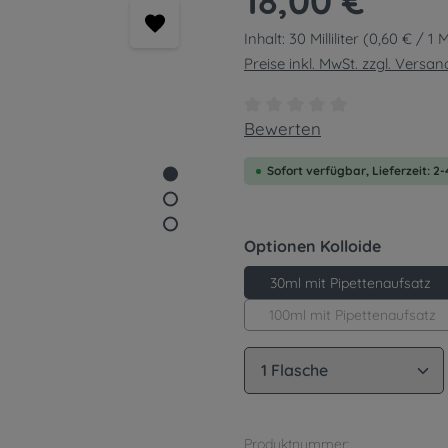
18,00 €
Inhalt:
30 Milliliter
(0,60 € / 1 Mil
Preise inkl. MwSt. zzgl. Versa
Durchschnittliche Bewert
Bewerten
Sofort verfügbar, Lieferzeit: 2
auswähl
Optionen Kolloide
30ml mit Pipettenaufsatz
100ml mit Pipettenaufsatz
Produkt Anzahl: G
Produktnummer: