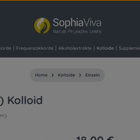
korde
Frequenzakkorde
Alkoholextrakte
Kolloide
Suppleme
Home
Kolloide
Einzeln
) Kolloid
pm)
Regulärer Preis: