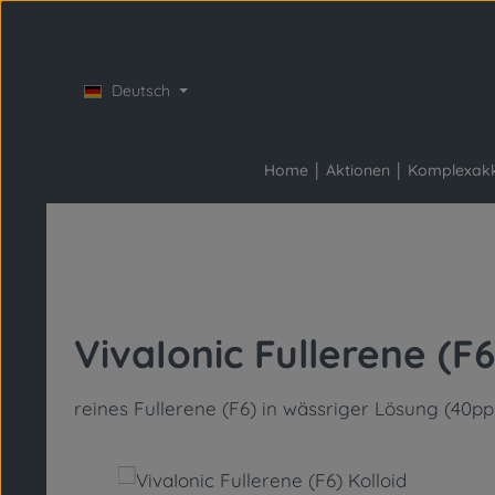
Zum Hauptinhalt springen
Zur Hauptnavigation springen
Deutsch
Home
Aktionen
Komplexak
VivaIonic Fullerene (F6
reines Fullerene (F6) in wässriger Lösung (40p
Bildergalerie überspringen