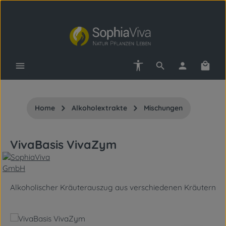
Zum Hauptinhalt springen
Werkzeugleiste anzeigen
Waren
Home
Alkoholextrakte
Mischungen
VivaBasis VivaZym
Alkoholischer Kräuterauszug aus verschiedenen Kräutern
Bildergalerie überspringen