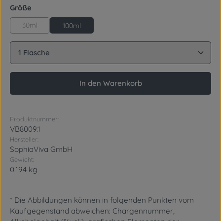
auswählen
Größe
30ml
100ml
Produkt Anzahl: Gib den gewünschten Wert ein oder
In den Warenkorb
Produktnummer:
VB8009.1
Hersteller:
SophiaViva GmbH
Gewicht:
0.194 kg
* Die Abbildungen können in folgenden Punkten vom
Kaufgegenstand abweichen: Chargennummer,