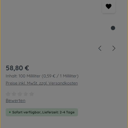
Regulärer Preis:
58,80 €
Inhalt:
100 Milliliter
(0,59 € / 1 Milliliter)
Preise inkl. MwSt. zzgl. Versandkosten
Durchschnittliche Bewertung von 0 von 5 Sternen
Bewerten
Sofort verfügbar, Lieferzeit: 2-4 Tage