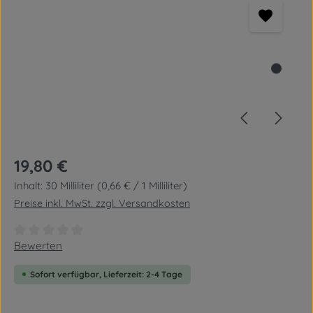
Regulärer Preis:
19,80 €
Inhalt:
30 Milliliter
(0,66 € / 1 Milliliter)
Preise inkl. MwSt. zzgl. Versandkosten
Durchschnittliche Bewertung von 0 von 5 Sternen
Bewerten
Sofort verfügbar, Lieferzeit: 2-4 Tage