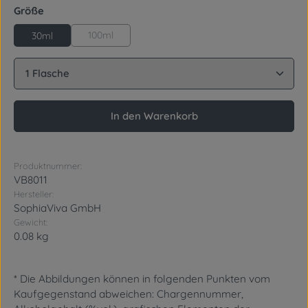
auswählen
Größe
100ml
30ml
Produkt Anzahl: Gib den gewünschten Wert ein oder
In den Warenkorb
Produktnummer:
VB8011
Hersteller:
SophiaViva GmbH
Gewicht:
0.08 kg
* Die Abbildungen können in folgenden Punkten vom
Kaufgegenstand abweichen: Chargennummer,