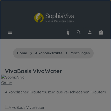
Zum Hauptinhalt springen
Werkzeugleiste anzeigen
Waren
Home
Alkoholextrakte
Mischungen
VivaBasis VivaWater
Alkoholischer Kräuterauszug aus verschiedenen Kräutern
Bildergalerie überspringen