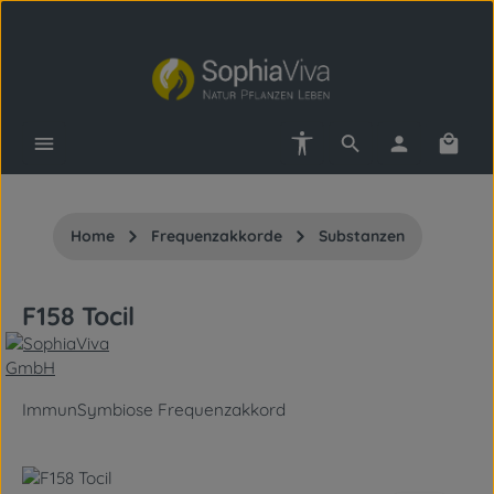
Zum Hauptinhalt springen
Werkzeugleiste anzeigen
Waren
Home
Frequenzakkorde
Substanzen
F158 Tocil
ImmunSymbiose Frequenzakkord
Bildergalerie überspringen