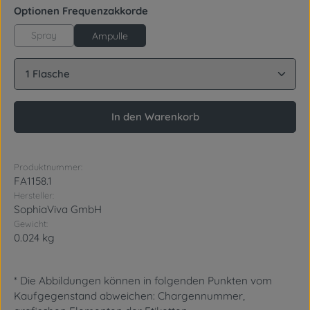
auswählen
Optionen Frequenzakkorde
Spray
Ampulle
Produkt Anzahl: Gib den gewünschten Wert ein oder
In den Warenkorb
Produktnummer:
FA1158.1
Hersteller:
SophiaViva GmbH
Gewicht:
0.024 kg
* Die Abbildungen können in folgenden Punkten vom
Kaufgegenstand abweichen: Chargennummer,