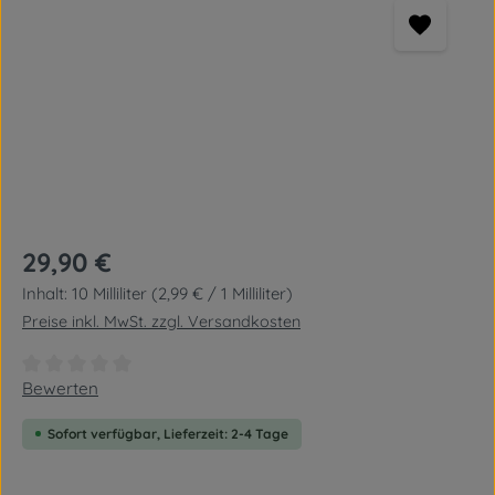
Regulärer Preis:
29,90 €
Inhalt:
10 Milliliter
(2,99 € / 1 Milliliter)
Preise inkl. MwSt. zzgl. Versandkosten
Durchschnittliche Bewertung von 0 von 5 Sternen
Bewerten
Sofort verfügbar, Lieferzeit: 2-4 Tage