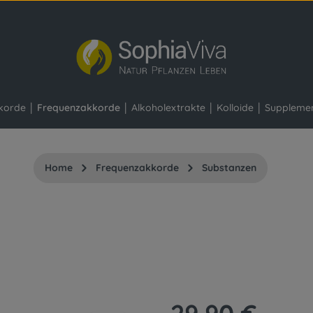
korde
Frequenzakkorde
Alkoholextrakte
Kolloide
Suppleme
Home
Frequenzakkorde
Substanzen
Regulärer Preis: