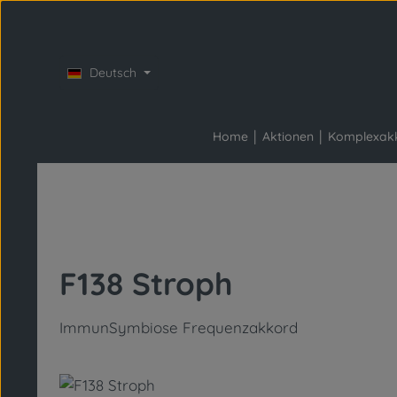
Zum Hauptinhalt springen
Zur Hauptnavigation springen
Deutsch
Home
Aktionen
Komplexak
F138 Stroph
ImmunSymbiose Frequenzakkord
Bildergalerie überspringen