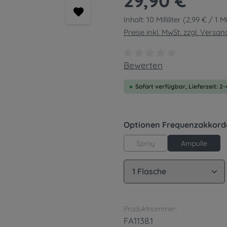
29,90 €
Inhalt:
10 Milliliter
(2,99 € / 1 Mil
Preise inkl. MwSt. zzgl. Versa
Durchschnittliche Bewert
Bewerten
Sofort verfügbar, Lieferzeit: 2
Optionen Frequenzakkord
Spray
Ampulle
Produkt Anzahl: G
Produktnummer:
FA1138.1