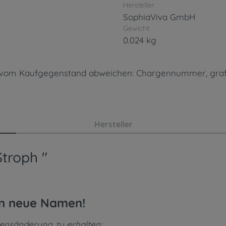
Hersteller:
SophiaViva GmbH
Gewicht:
0.024 kg
en vom Kaufgegenstand abweichen: Chargennummer, gra
Hersteller
troph "
en neue Namen!
mensänderung zu erhalten: