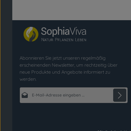
Abonnieren Sie jetzt unseren regelmäßig
erscheinenden Newsletter, um rechtzeitig über
neue Produkte und Angebote informiert zu
werden.
E-Mail-Adresse*
Datenschutz
Die mit einem Stern (*) markierten Felder sind
Ich habe die
Datenschutzbestimmungen
zur
Pflichtfelder.
Kenntnis genommen und die
AGB
gelesen