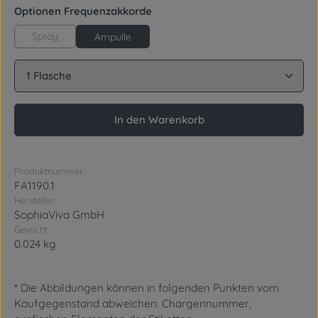
auswählen
Optionen Frequenzakkorde
Spray
Ampulle
Produkt Anzahl: Gib den gewünschten Wert ein oder
In den Warenkorb
Produktnummer:
FA1190.1
Hersteller:
SophiaViva GmbH
Gewicht:
0.024 kg
* Die Abbildungen können in folgenden Punkten vom
Kaufgegenstand abweichen: Chargennummer,