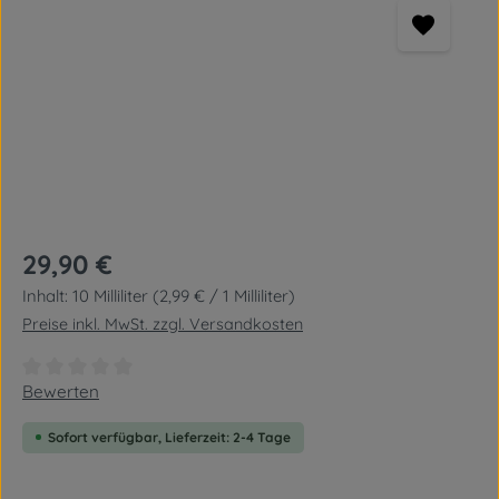
Regulärer Preis:
29,90 €
Inhalt:
10 Milliliter
(2,99 € / 1 Milliliter)
Preise inkl. MwSt. zzgl. Versandkosten
Durchschnittliche Bewertung von 0 von 5 Sternen
Bewerten
Sofort verfügbar, Lieferzeit: 2-4 Tage