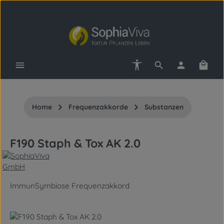
Zum Hauptinhalt springen
Werkzeugleiste anzeigen
Waren
Home
Frequenzakkorde
Substanzen
F190 Staph & Tox AK 2.0
ImmunSymbiose Frequenzakkord
Bildergalerie überspringen