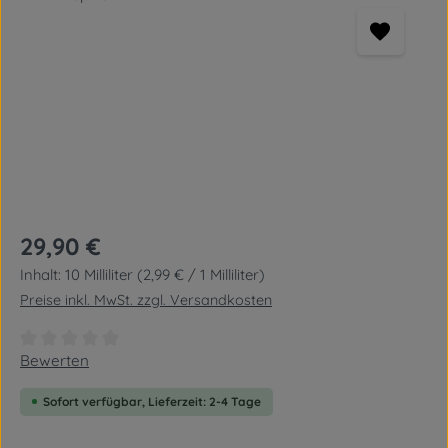
Regulärer Preis:
29,90 €
Inhalt:
10 Milliliter
(2,99 € / 1 Milliliter)
Preise inkl. MwSt. zzgl. Versandkosten
Durchschnittliche Bewertung von 0 von 5 Sternen
Bewerten
Sofort verfügbar, Lieferzeit: 2-4 Tage