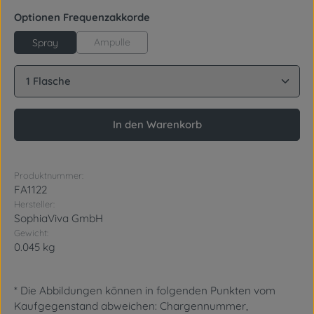
auswählen
Optionen Frequenzakkorde
Ampulle
Spray
Produkt Anzahl: Gib den gewünschten Wert ein oder
In den Warenkorb
Produktnummer:
FA1122
Hersteller:
SophiaViva GmbH
Gewicht:
0.045 kg
* Die Abbildungen können in folgenden Punkten vom
Kaufgegenstand abweichen: Chargennummer,