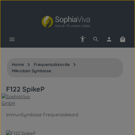
Zum Hauptinhalt springen
Werkzeugleiste anzeigen
Waren
Home
Frequenzakkorde
Mikroben Symbiose
F122 SpikeP
ImmunSymbiose Frequenzakkord
Bildergalerie überspringen