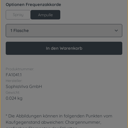
auswählen
Optionen Frequenzakkorde
Spray
Ampulle
Produkt Anzahl: Gib den gewünschten Wert ein oder
In den Warenkorb
Produktnummer:
FA1041.1
Hersteller:
SophiaViva GmbH
Gewicht:
0.024 kg
* Die Abbildungen können in folgenden Punkten vom
Kaufgegenstand abweichen: Chargennummer,