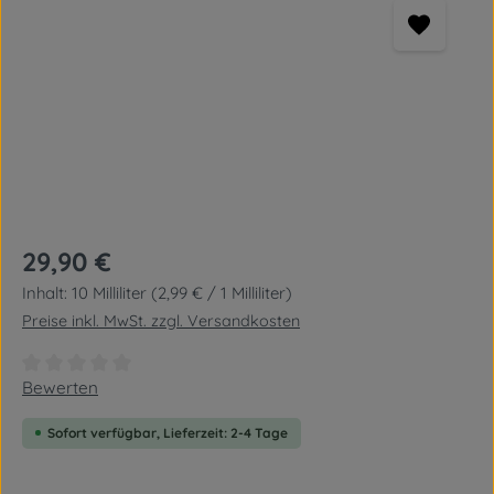
Regulärer Preis:
29,90 €
Inhalt:
10 Milliliter
(2,99 € / 1 Milliliter)
Preise inkl. MwSt. zzgl. Versandkosten
Durchschnittliche Bewertung von 0 von 5 Sternen
Bewerten
Sofort verfügbar, Lieferzeit: 2-4 Tage