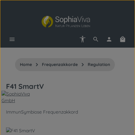
Zum Hauptinhalt springen
Werkzeugleiste anzeigen
Waren
Home
Frequenzakkorde
Regulation
F41 SmartV
ImmunSymbiose Frequenzakkord
Bildergalerie überspringen