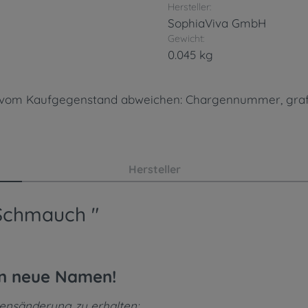
Hersteller:
SophiaViva GmbH
Gewicht:
0.045 kg
en vom Kaufgegenstand abweichen: Chargennummer, gra
Hersteller
 Schmauch "
en neue Namen!
mensänderung zu erhalten: