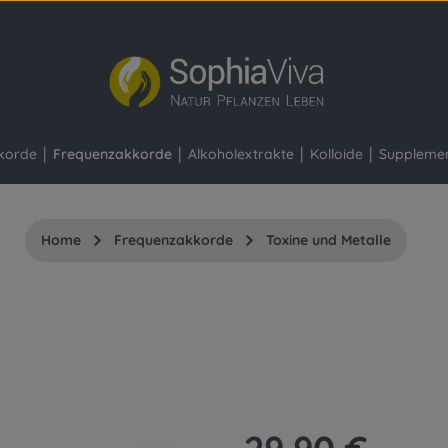
korde
Frequenzakkorde
Alkoholextrakte
Kolloide
Suppleme
Home
Frequenzakkorde
Toxine und Metalle
Regulärer Preis: