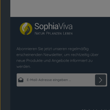
Abonnieren Sie jetzt unseren regelmäßig
erscheinenden Newsletter, um rechtzeitig über
neue Produkte und Angebote informiert zu
werden.
E-Mail-Adresse*
Datenschutz
Die mit einem Stern (*) markierten Felder sind
Ich habe die
Datenschutzbestimmungen
zur
Pflichtfelder.
Kenntnis genommen und die
AGB
gelesen