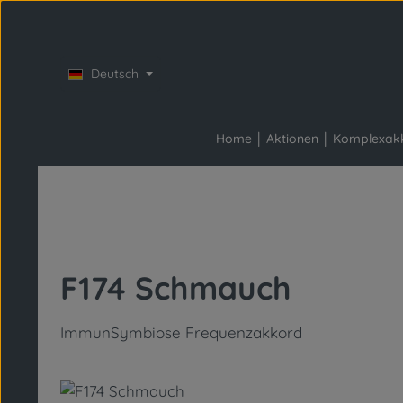
Zum Hauptinhalt springen
Zur Hauptnavigation springen
Deutsch
Home
Aktionen
Komplexak
F174 Schmauch
ImmunSymbiose Frequenzakkord
Bildergalerie überspringen