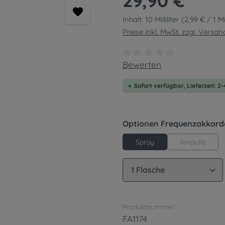
29,90 €
Inhalt:
10 Milliliter
(2,99 € / 1 Mil
Preise inkl. MwSt. zzgl. Versa
Durchschnittliche Bewert
Bewerten
Sofort verfügbar, Lieferzeit: 2
Optionen Frequenzakkord
Ampulle
Spray
Produkt Anzahl: G
Produktnummer:
FA1174