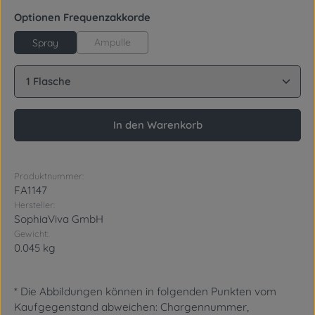
auswählen
Optionen Frequenzakkorde
Ampulle
Spray
Produkt Anzahl: Gib den gewünschten Wert ein oder
In den Warenkorb
Produktnummer:
FA1147
Hersteller:
SophiaViva GmbH
Gewicht:
0.045 kg
* Die Abbildungen können in folgenden Punkten vom
Kaufgegenstand abweichen: Chargennummer,