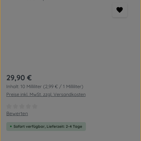
Regulärer Preis:
29,90 €
Inhalt:
10 Milliliter
(2,99 € / 1 Milliliter)
Preise inkl. MwSt. zzgl. Versandkosten
Durchschnittliche Bewertung von 0 von 5 Sternen
Bewerten
Sofort verfügbar, Lieferzeit: 2-4 Tage