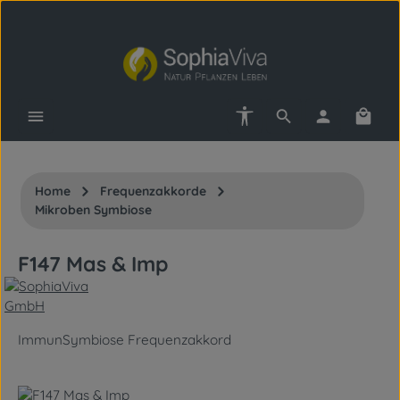
Zum Hauptinhalt springen
Werkzeugleiste anzeigen
Waren
Home
Frequenzakkorde
Mikroben Symbiose
F147 Mas & Imp
ImmunSymbiose Frequenzakkord
Bildergalerie überspringen