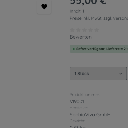
55,00 €
Inhalt:
1
Preise inkl. MwSt. zzgl. Versa
Durchschnittliche Bewert
Bewerten
Sofort verfügbar, Lieferzeit: 2
Produkt Anzahl: G
Produktnummer:
VI9001
Hersteller:
SophiaViva GmbH
Gewicht:
0.33 kg