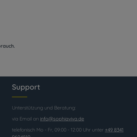
rauch.
Support
Unterstützung und Beratung:
via Email an
info@sophiaviva.de
telefonisch Mo - Fr, 09:00 - 12:00 Uhr unter
+49 8341