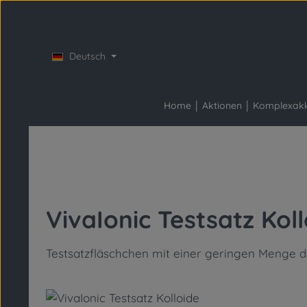
Zum Hauptinhalt springen
Zur Hauptnavigation springen
Deutsch
Home
Aktionen
Komplexak
VivaIonic Testsatz Kol
Testsatzfläschchen mit einer geringen Menge de
Bildergalerie überspringen