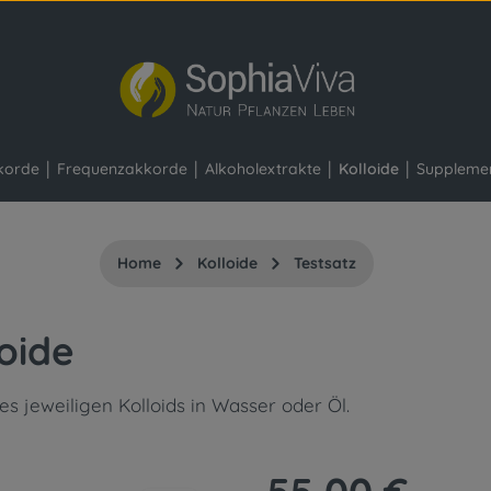
korde
Frequenzakkorde
Alkoholextrakte
Kolloide
Suppleme
Home
Kolloide
Testsatz
loide
s jeweiligen Kolloids in Wasser oder Öl.
Regulärer Preis: