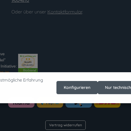
9604810
Oder über unser
Kontaktformular
.
ive
el"
nitiative:
ss-im-
estmögliche Erfahrung
Konfigurieren
Nur technisc
Vertrag widerrufen