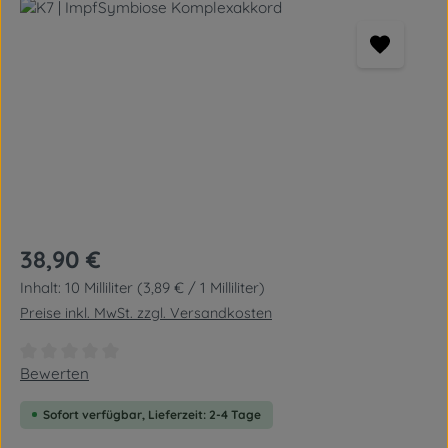
Bildergalerie überspringen
Regulärer Preis:
38,90 €
Inhalt:
10 Milliliter
(3,89 € / 1 Milliliter)
Preise inkl. MwSt. zzgl. Versandkosten
Durchschnittliche Bewertung von 0 von 5 Sternen
Bewerten
Sofort verfügbar, Lieferzeit: 2-4 Tage