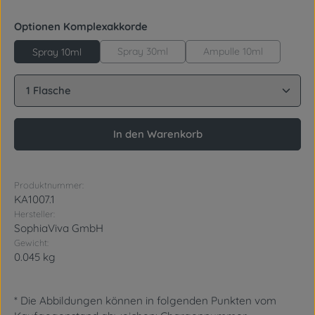
auswählen
Optionen Komplexakkorde
Spray 30ml
Ampulle 10ml
Spray 10ml
Produkt Anzahl: Gib den gewünschten Wert ein oder
In den Warenkorb
Produktnummer:
KA1007.1
Hersteller:
SophiaViva GmbH
Gewicht:
0.045 kg
* Die Abbildungen können in folgenden Punkten vom