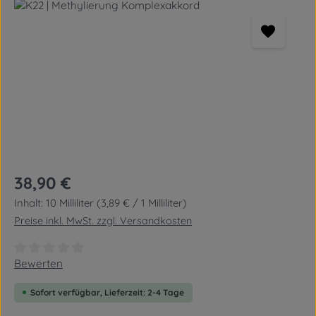
Bildergalerie überspringen
Regulärer Preis:
38,90 €
Inhalt:
10 Milliliter
(3,89 € / 1 Milliliter)
Preise inkl. MwSt. zzgl. Versandkosten
Durchschnittliche Bewertung von 0 von 5 Sternen
Bewerten
Sofort verfügbar, Lieferzeit: 2-4 Tage