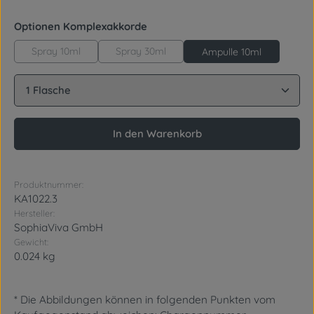
auswählen
Optionen Komplexakkorde
Spray 10ml
Spray 30ml
Ampulle 10ml
Produkt Anzahl: Gib den gewünschten Wert ein oder
In den Warenkorb
Produktnummer:
KA1022.3
Hersteller:
SophiaViva GmbH
Gewicht:
0.024 kg
* Die Abbildungen können in folgenden Punkten vom