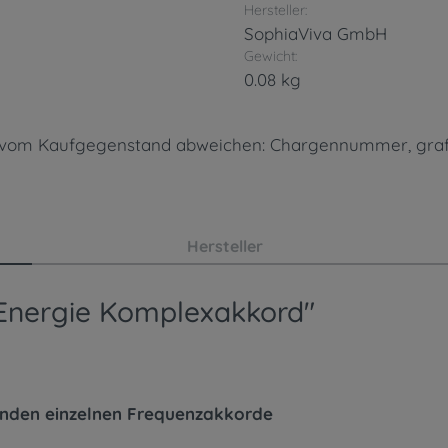
Hersteller:
SophiaViva GmbH
Gewicht:
0.08 kg
en vom Kaufgegenstand abweichen: Chargennummer, gra
Hersteller
 Energie Komplexakkord"
genden einzelnen Frequenzakkorde