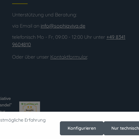
Unterstützung und Beratung:
via Email an
info@sophiaviva.de
telefonisch Mo - Fr, 09:00 - 12:00 Uhr unter
+49 8341
9604810
Oder über unser
Kontaktformular
.
tiative
andel"
zur
estmögliche Erfahrung
rness-im-
Konfigurieren
Nur technisc