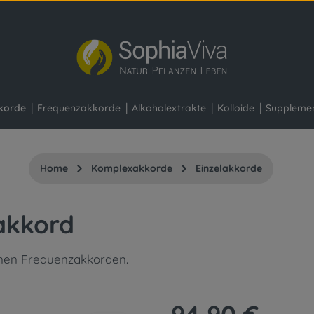
korde
Frequenzakkorde
Alkoholextrakte
Kolloide
Suppleme
Home
Komplexakkorde
Einzelakkorde
akkord
lnen Frequenzakkorden.
Regulärer Preis: