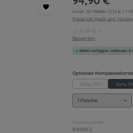
94,90 €
Inhalt:
30 Milliliter
(3,16 € / 1 Mil
Preise inkl. MwSt. zzgl. Versa
Durchschnittliche Bewert
Bewerten
Sofort verfügbar, Lieferzeit: 2
Optionen Komplexakkord
Spray 10ml
Spray 30
Produkt Anzahl: G
Produktnummer:
KA1015.2