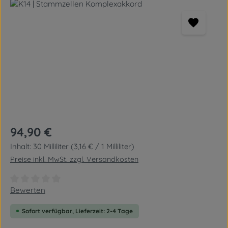
Bildergalerie überspringen
Regulärer Preis:
94,90 €
Inhalt:
30 Milliliter
(3,16 € / 1 Milliliter)
Preise inkl. MwSt. zzgl. Versandkosten
Durchschnittliche Bewertung von 0 von 5 Sternen
Bewerten
Sofort verfügbar, Lieferzeit: 2-4 Tage