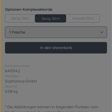
auswählen
Optionen Komplexakkorde
Spray 10ml
Ampulle 10ml
Spray 30ml
Produkt Anzahl: Gib den gewünschten Wert ein oder
In den Warenkorb
Produktnummer:
KA1014.2
Hersteller:
SophiaViva GmbH
Gewicht:
0.08 kg
* Die Abbildungen können in folgenden Punkten vom