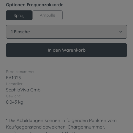
auswählen
Optionen Frequenzakkorde
Ampulle
Spray
Produkt Anzahl: Gib den gewünschten Wert ein oder
In den Warenkorb
Produktnummer:
FA1023
Hersteller:
SophiaViva GmbH
Gewicht:
0.045 kg
* Die Abbildungen können in folgenden Punkten vom
Kaufgegenstand abweichen: Chargennummer,