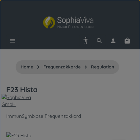
Zum Hauptinhalt springen
Werkzeugleiste anzeigen
Waren
Home
Frequenzakkorde
Regulation
F23 Hista
ImmunSymbiose Frequenzakkord
Bildergalerie überspringen