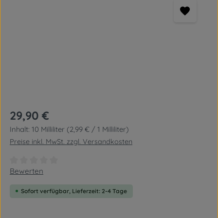
Regulärer Preis:
29,90 €
Inhalt:
10 Milliliter
(2,99 € / 1 Milliliter)
Preise inkl. MwSt. zzgl. Versandkosten
Durchschnittliche Bewertung von 0 von 5 Sternen
Bewerten
Sofort verfügbar, Lieferzeit: 2-4 Tage