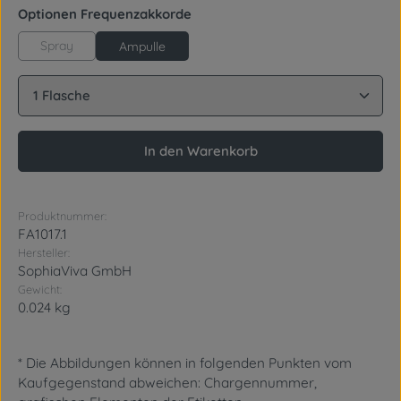
auswählen
Optionen Frequenzakkorde
Spray
Ampulle
Produkt Anzahl: Gib den gewünschten Wert ein oder
In den Warenkorb
Produktnummer:
FA1017.1
Hersteller:
SophiaViva GmbH
Gewicht:
0.024 kg
* Die Abbildungen können in folgenden Punkten vom
Kaufgegenstand abweichen: Chargennummer,