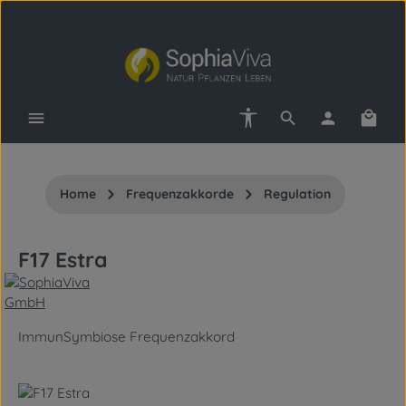
Zum Hauptinhalt springen
Werkzeugleiste anzeigen
Waren
Home
Frequenzakkorde
Regulation
F17 Estra
ImmunSymbiose Frequenzakkord
Bildergalerie überspringen