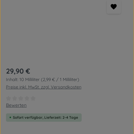
Regulärer Preis:
29,90 €
Inhalt:
10 Milliliter
(2,99 € / 1 Milliliter)
Preise inkl. MwSt. zzgl. Versandkosten
Durchschnittliche Bewertung von 0 von 5 Sternen
Bewerten
Sofort verfügbar, Lieferzeit: 2-4 Tage