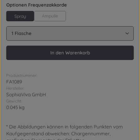
auswählen
Optionen Frequenzakkorde
Ampulle
Spray
Produkt Anzahl: Gib den gewünschten Wert ein oder
In den Warenkorb
Produktnummer:
FA1089
Hersteller:
SophiaViva GmbH
Gewicht:
0.045 kg
* Die Abbildungen können in folgenden Punkten vom
Kaufgegenstand abweichen: Chargennummer,