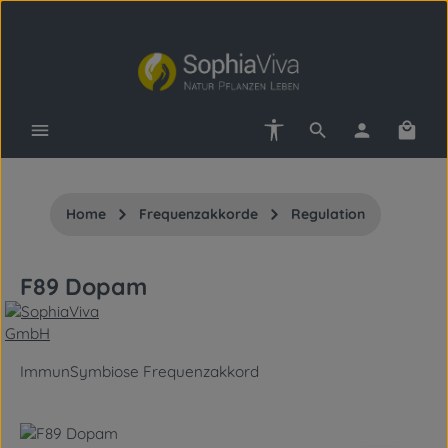
Zum Hauptinhalt springen
Werkzeugleiste anzeigen
Waren
Home
Frequenzakkorde
Regulation
F89 Dopam
ImmunSymbiose Frequenzakkord
Bildergalerie überspringen