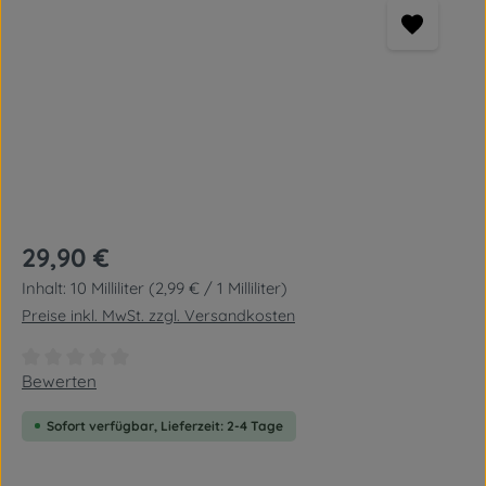
Regulärer Preis:
29,90 €
Inhalt:
10 Milliliter
(2,99 € / 1 Milliliter)
Preise inkl. MwSt. zzgl. Versandkosten
Durchschnittliche Bewertung von 0 von 5 Sternen
Bewerten
Sofort verfügbar, Lieferzeit: 2-4 Tage