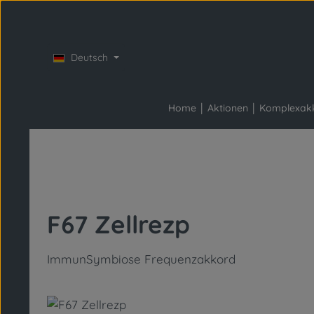
Zum Hauptinhalt springen
Zur Hauptnavigation springen
Deutsch
Home
Aktionen
Komplexak
F67 Zellrezp
ImmunSymbiose Frequenzakkord
Bildergalerie überspringen