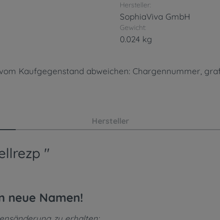
Hersteller:
SophiaViva GmbH
Gewicht:
0.024 kg
en vom Kaufgegenstand abweichen: Chargennummer, gra
Hersteller
llrezp "
en neue Namen!
mensänderung zu erhalten: