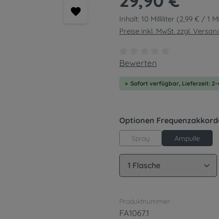
29,90 €
Inhalt:
10 Milliliter
(2,99 € / 1 Mil
Preise inkl. MwSt. zzgl. Versa
Durchschnittliche Bewert
Bewerten
Sofort verfügbar, Lieferzeit: 2
Optionen Frequenzakkord
Spray
Ampulle
Produkt Anzahl: G
Produktnummer:
FA1067.1