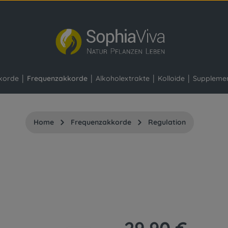
korde
Frequenzakkorde
Alkoholextrakte
Kolloide
Suppleme
Home
Frequenzakkorde
Regulation
Regulärer Preis: