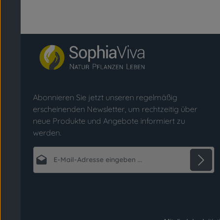
Abonnieren Sie jetzt unseren regelmäßig
erscheinenden Newsletter, um rechtzeitig über
neue Produkte und Angebote informiert zu
werden.
E-Mail-Adresse*
Datenschutz
Die mit einem Stern (*) markierten Felder sind
Ich habe die
Datenschutzbestimmungen
zur
Pflichtfelder.
Kenntnis genommen und die
AGB
gelesen