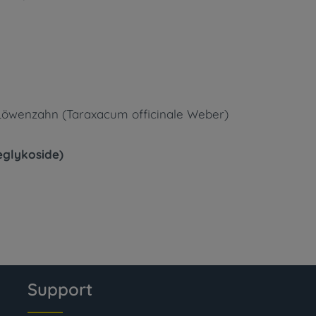
 Löwenzahn (Taraxacum officinale Weber)
eglykoside)
Support