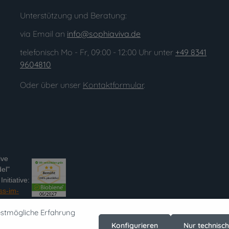
Unterstützung und Beratung:
via Email an
info@sophiaviva.de
telefonisch Mo - Fr, 09:00 - 12:00 Uhr unter
+49 8341
9604810
Oder über unser
Kontaktformular
.
ive
el"
nitiative:
ss-im-
estmögliche Erfahrung
Konfigurieren
Nur technisc