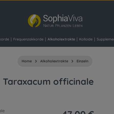
korde
Frequenzakkorde
Alkoholextrakte
Kolloide
Suppleme
Home
Alkoholextrakte
Einzeln
 Taraxacum officinale
Regulärer Preis: