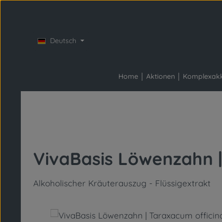
Zum Hauptinhalt springen
Zur Hauptnavigation springen
Deutsch
Home
Aktionen
Komplexak
VivaBasis Löwenzahn |
Alkoholischer Kräuterauszug - Flüssigextrakt
Bildergalerie überspringen