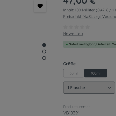
47,00 €
Inhalt:
100 Milliliter
(0,47 € / 1 M
Preise inkl. MwSt. zzgl. Versa
Durchschnittliche Bewert
Bewerten
Sofort verfügbar, Lieferzeit: 2
auswählen
Größe
30ml
100ml
Produkt Anzahl: G
Produktnummer:
VB1039.1