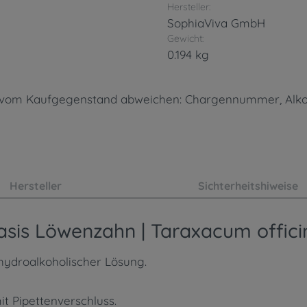
Hersteller:
SophiaViva GmbH
Gewicht:
0.194 kg
n vom Kaufgegenstand abweichen: Chargennummer, Alkoh
Hersteller
Sichterheitshiweise
sis Löwenzahn | Taraxacum offici
 hydroalkoholischer Lösung.
it Pipettenverschluss.