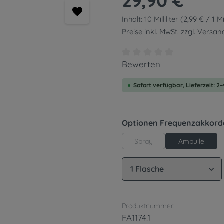
29,90 €
Inhalt:
10 Milliliter
(2,99 € / 1 Mil
Preise inkl. MwSt. zzgl. Versa
Durchschnittliche Bewert
Bewerten
Sofort verfügbar, Lieferzeit: 2
Optionen Frequenzakkord
Spray
Ampulle
Produkt Anzahl: G
Produktnummer:
FA1174.1