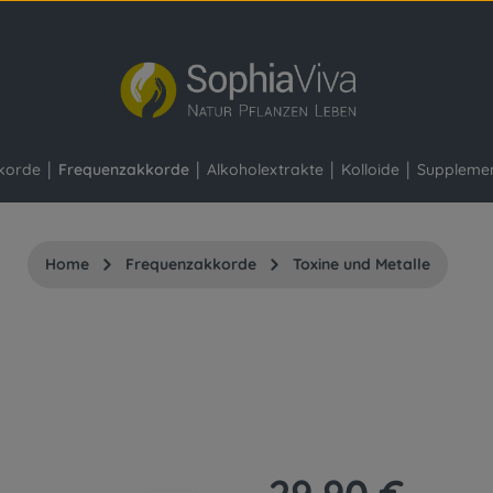
korde
Frequenzakkorde
Alkoholextrakte
Kolloide
Suppleme
Home
Frequenzakkorde
Toxine und Metalle
Regulärer Preis: