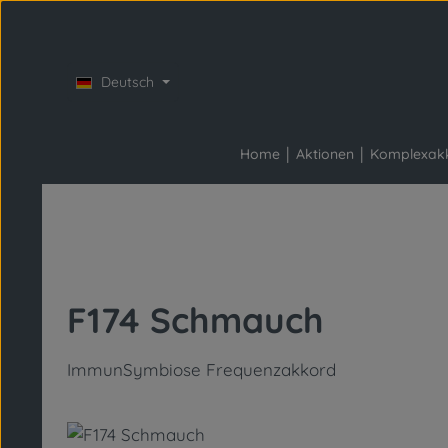
Zum Hauptinhalt springen
Zur Hauptnavigation springen
Deutsch
Home
Aktionen
Komplexak
F174 Schmauch
ImmunSymbiose Frequenzakkord
Bildergalerie überspringen