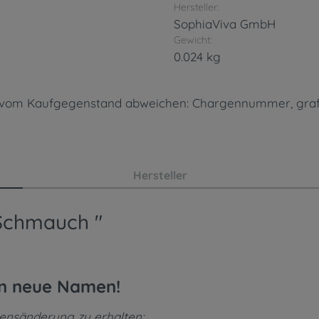
Hersteller:
SophiaViva GmbH
Gewicht:
0.024 kg
en vom Kaufgegenstand abweichen: Chargennummer, gra
Hersteller
 Schmauch "
en neue Namen!
mensänderung zu erhalten: