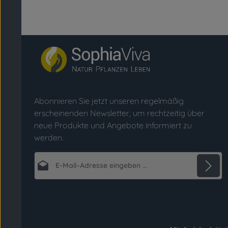
Abonnieren Sie jetzt unseren regelmäßig
erscheinenden Newsletter, um rechtzeitig über
neue Produkte und Angebote informiert zu
werden.
E-Mail-Adresse*
Datenschutz
Die mit einem Stern (*) markierten Felder sind
Ich habe die
Datenschutzbestimmungen
zur
Pflichtfelder.
Kenntnis genommen und die
AGB
gelesen