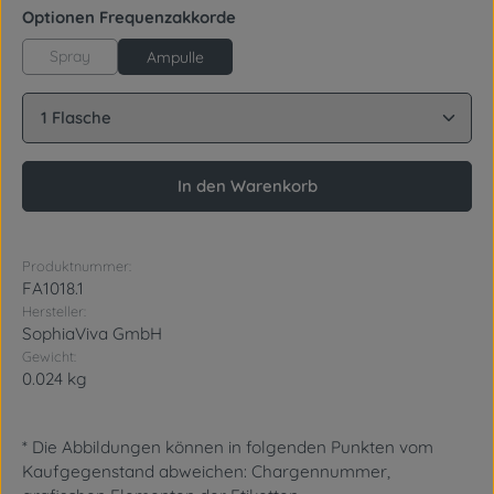
auswählen
Optionen Frequenzakkorde
Spray
Ampulle
Produkt Anzahl: Gib den gewünschten Wert ein oder
In den Warenkorb
Produktnummer:
FA1018.1
Hersteller:
SophiaViva GmbH
Gewicht:
0.024 kg
* Die Abbildungen können in folgenden Punkten vom
Kaufgegenstand abweichen: Chargennummer,