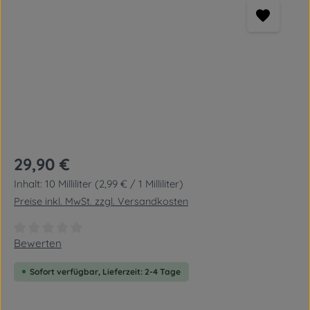
Regulärer Preis:
29,90 €
Inhalt:
10 Milliliter
(2,99 € / 1 Milliliter)
Preise inkl. MwSt. zzgl. Versandkosten
Durchschnittliche Bewertung von 0 von 5 Sternen
Bewerten
Sofort verfügbar, Lieferzeit: 2-4 Tage