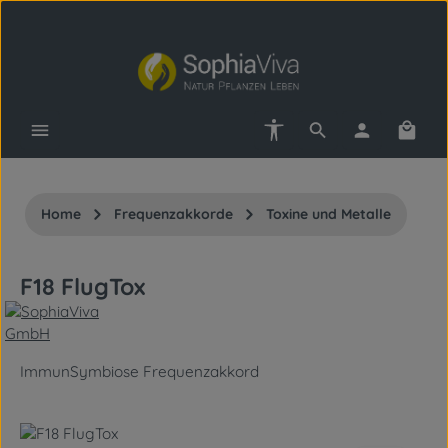
Zum Hauptinhalt springen
Werkzeugleiste anzeigen
Waren
Home
Frequenzakkorde
Toxine und Metalle
F18 FlugTox
ImmunSymbiose Frequenzakkord
Bildergalerie überspringen