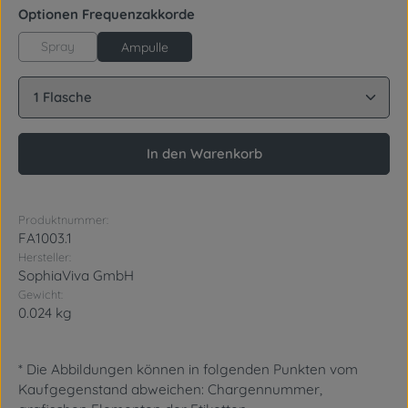
auswählen
Optionen Frequenzakkorde
Spray
Ampulle
Produkt Anzahl: Gib den gewünschten Wert ein oder
In den Warenkorb
Produktnummer:
FA1003.1
Hersteller:
SophiaViva GmbH
Gewicht:
0.024 kg
* Die Abbildungen können in folgenden Punkten vom
Kaufgegenstand abweichen: Chargennummer,