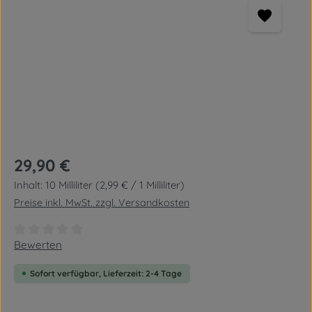
Regulärer Preis:
29,90 €
Inhalt:
10 Milliliter
(2,99 € / 1 Milliliter)
Preise inkl. MwSt. zzgl. Versandkosten
Durchschnittliche Bewertung von 0 von 5 Sternen
Bewerten
Sofort verfügbar, Lieferzeit: 2-4 Tage