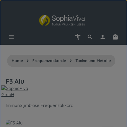
Zum Hauptinhalt springen
Werkzeugleiste anzeigen
Waren
Home
Frequenzakkorde
Toxine und Metalle
F3 Alu
ImmunSymbiose Frequenzakkord
Bildergalerie überspringen